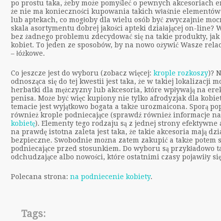
po prostu taka, żeby może pomyśleć o pewnych akcesoriach e
że nie ma konieczności kupowania takich właśnie elementó
lub aptekach, co mogłoby dla wielu osób być zwyczajnie mocn
skala asortymentu dobrej jakości apteki działającej on-line
bez żadnego problemu zdecydować się na takie produkty, jak 
kobiet. To jeden ze sposobów, by na nowo ożywić Wasze relac
– łóżkowe.
Co jeszcze jest do wyboru (zobacz więcej:
krople rozkoszy
)? 
odnosząca się do tej kwestii jest taka, że w takiej lokalizacji 
herbatki dla mężczyzny lub akcesoria, które wpływają na ere
penisa. Może być więc kupiony nie tylko afrodyzjak dla kobie
temacie jest wyjątkowo bogata a także urozmaicona. Sporą pop
również krople podniecające (sprawdź również informacje na
kobietę
). Elementy tego rodzaju są z jednej strony efektywne 
na prawdę istotna zaleta jest taka, że takie akcesoria mają dz
bezpieczne. Swobodnie można zatem zakupić a także potem s
podniecające przed stosunkiem. Do wyboru są przykładowo t
odchudzające albo nowości, które ostatnimi czasy pojawiły si
Polecana strona:
na podniecenie kobiety
.
Tags: