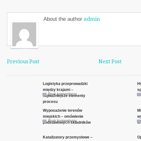
admin
About the author
Previous Post
Next Post
Logistyka przeprowadzki
H
między krajami –
s
Brak komentarzy
najważniejsze elementy
procesu
Wyposażenie terenów
M
miejskich – omówienie
w
Brak komentarzy
podstawowych składników
or
Katalizatory przemysłowe –
O